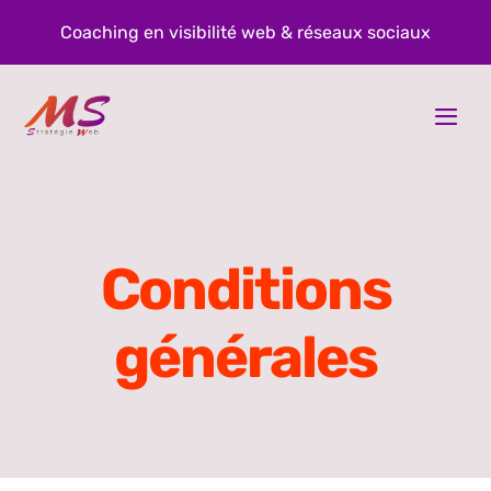
Passer
Coaching en visibilité web & réseaux sociaux
au
contenu
Togg
Navi
À propos
Prestations
Conditions
Blog
générales
Contact