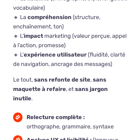
vocabulaire)
🔸 La
compréhension
(structure,
enchaînement, ton)
🔸 L’
impact
marketing (valeur perçue, appel
à l’action, promesse)
🔸 L’
expérience utilisateur
(fluidité, clarté
de navigation, ancrage des messages)
Le tout,
sans refonte de site
,
sans
maquette à refaire
, et
sans jargon
inutile
.
Relecture complète :
orthographe, grammaire, syntaxe
Analyse UX et lisibilité :
(longueur,