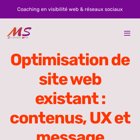
Passer
Coaching en visibilité web & réseaux sociaux
au
contenu
Togg
Navi
À propos
Optimisation de
Prestations
site web
Blog
existant :
Contact
contenus, UX et
message