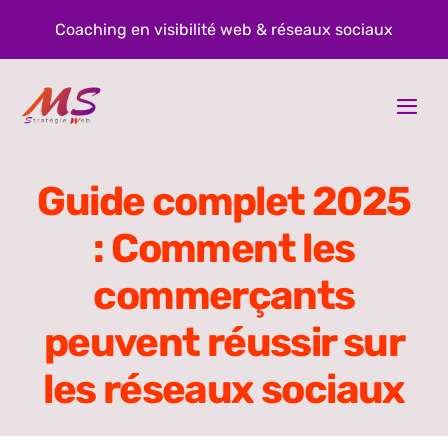
Passer
Coaching en visibilité web & réseaux sociaux
au
contenu
Togg
Navi
À propos
Guide complet 2025
Prestations
: Comment les
commerçants
Blog
peuvent réussir sur
Contact
les réseaux sociaux