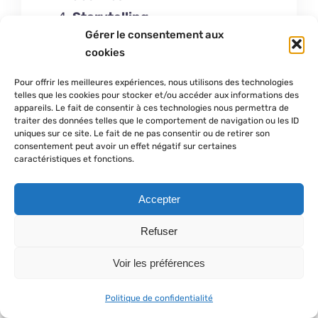
Storytelling
Gérer le consentement aux
Partagez l’histoire de votre
cookies
marque et créez une connexion
émotionnelle.
Pour offrir les meilleures expériences, nous utilisons des technologies
telles que les cookies pour stocker et/ou accéder aux informations des
Reconnaissance
appareils. Le fait de consentir à ces technologies nous permettra de
Mettez en avant vos clients
traiter des données telles que le comportement de navigation ou les ID
uniques sur ce site. Le fait de ne pas consentir ou de retirer son
fidèles, partagez leurs
consentement peut avoir un effet négatif sur certaines
caractéristiques et fonctions.
témoignages ou leurs photos.
Accepter
L’importance de l’interaction et
de la réactivité
Refuser
Voir les préférences
Réponses rapides
Répondez promptement aux
Politique de confidentialité
commentaires et aux messages