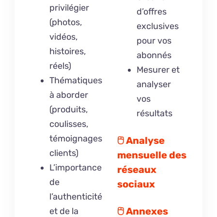
privilégier
d’offres
(photos,
exclusives
vidéos,
pour vos
histoires,
abonnés
réels)
Mesurer et
Thématiques
analyser
à aborder
vos
(produits,
résultats
coulisses,
témoignages
🖰
Analyse
clients)
mensuelle des
L’importance
réseaux
de
sociaux
l’authenticité
🖰
Annexes
et de la