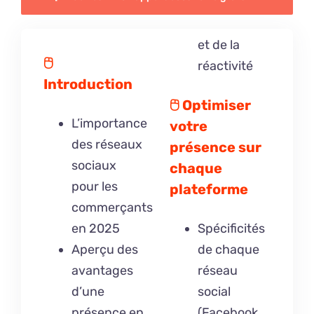
et de la
🖰
réactivité
Introduction
🖰
Optimiser
L’importance
votre
des réseaux
présence sur
sociaux
chaque
pour les
plateforme
commerçants
en 2025
Spécificités
Aperçu des
de chaque
avantages
réseau
d’une
social
présence en
(Facebook,