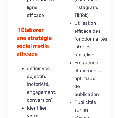
ligne
Instagram,
efficace
TikTok)
Utilisation
🖰
Élaborer
efficace des
une stratégie
fonctionnalités
social media
(stories,
efficace
réels, live)
Fréquence
définir vos
et moments
objectifs
optimaux
(notoriété,
de
engagement,
publication
conversion)
Publicités
Identifier
sur les
votre
réseaux