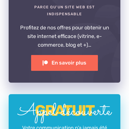
PARCE QU’UN SITE WEB EST
INDISPENSABLE
Profitez de nos offres pour obtenir un
site internet efficace (vitrine, e-
commerce, blog et +)…
En savoir plus
Appel découverte
GRATUIT
Votre communication n’a jamais été