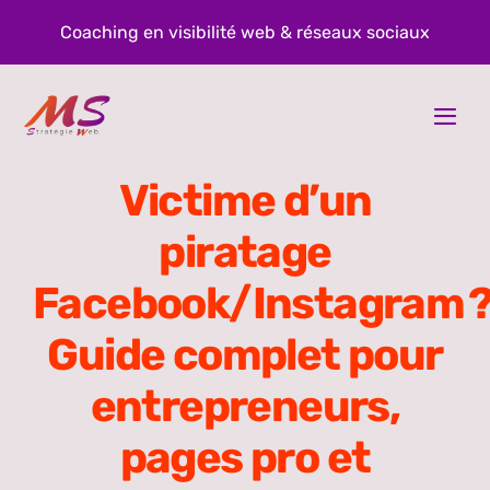
Passer
Coaching en visibilité web & réseaux sociaux
au
contenu
Togg
Navi
À propos
Victime d’un
piratage
Prestations
Facebook/Instagram 
Blog
Guide complet pour
Contact
entrepreneurs,
pages pro et