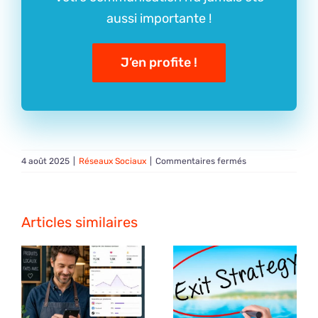
aussi importante !
J’en profite !
sur
4 août 2025
|
Réseaux Sociaux
|
Commentaires fermés
Victime
d’un
piratage
Facebook/Instagr
Articles similaires
Guide
complet
pour
entrepreneurs,
pages
pro
et